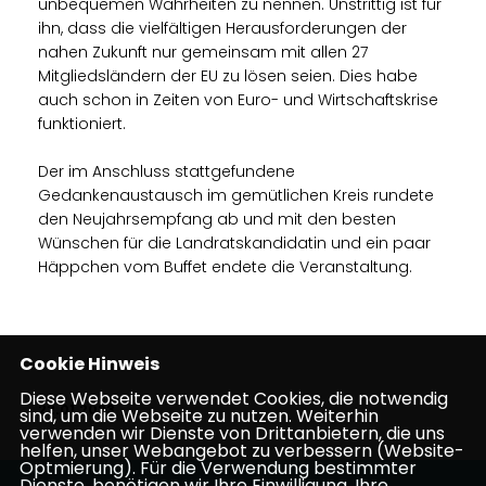
unbequemen Wahrheiten zu nennen. Unstrittig ist für
ihn, dass die vielfältigen Herausforderungen der
nahen Zukunft nur gemeinsam mit allen 27
Mitgliedsländern der EU zu lösen seien. Dies habe
auch schon in Zeiten von Euro- und Wirtschaftskrise
funktioniert.
Der im Anschluss stattgefundene
Gedankenaustausch im gemütlichen Kreis rundete
den Neujahrsempfang ab und mit den besten
Wünschen für die Landratskandidatin und ein paar
Häppchen vom Buffet endete die Veranstaltung.
Cookie Hinweis
Diese Webseite verwendet Cookies, die notwendig
22.01.2023
sind, um die Webseite zu nutzen. Weiterhin
verwenden wir Dienste von Drittanbietern, die uns
helfen, unser Webangebot zu verbessern (Website-
Optmierung). Für die Verwendung bestimmter
Dienste, benötigen wir Ihre Einwilligung. Ihre